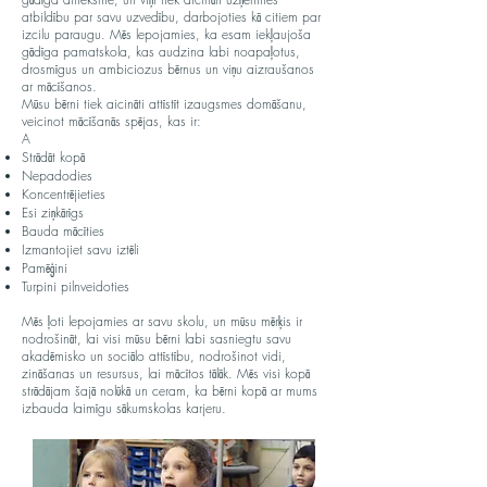
atbildību par savu uzvedību, darbojoties kā citiem par
izcilu paraugu. Mēs lepojamies, ka esam iekļaujoša
gādīga pamatskola, kas audzina labi noapaļotus,
drosmīgus un ambiciozus bērnus un viņu aizraušanos
ar mācīšanos.
Mūsu bērni tiek aicināti attīstīt izaugsmes domāšanu,
veicinot mācīšanās spējas, kas ir:
A
Strādāt kopā
Nepadodies
Koncentrējieties
Esi ziņkārīgs
Bauda mācīties
Izmantojiet savu iztēli
Pamēģini
Turpini pilnveidoties
Mēs ļoti lepojamies ar savu skolu, un mūsu mērķis ir
nodrošināt, lai visi mūsu bērni labi sasniegtu savu
akadēmisko un sociālo attīstību, nodrošinot vidi,
zināšanas un resursus, lai mācītos tālāk. Mēs visi kopā
strādājam šajā nolūkā un ceram, ka bērni kopā ar mums
izbauda laimīgu sākumskolas karjeru.