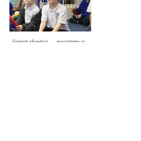
Galvenā informācija
Iepazīstieties ar
personālu
Veiktspēja un
Galvenā informācija
rezultāti
Uzņemšana
Veiktspēja un
rezultāti
Uzņemšana
Zvaniet mums:
Atrodi mūs:
01702 468047
Porters Grange pamatskola un
bērnudārzs, Lankaster Gardens,
Southend on Sea, Essex, SS1