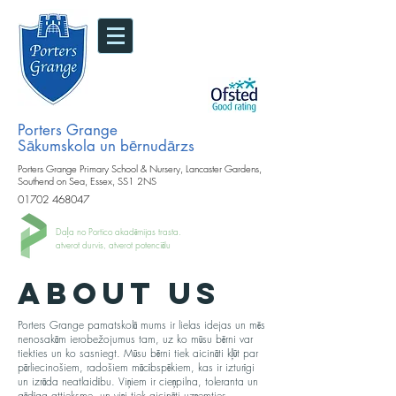
Porters Grange
Sākumskola un bērnudārzs
Porters Grange Primary School & Nursery, Lancaster Gardens,
Southend on Sea, Essex, SS1 2NS
01702 468047
Daļa no Portico akadēmijas trasta.
atverot durvis, atverot potenciālu
About Us
Porters Grange pamatskolā mums ir lielas idejas un mēs
nenosakām ierobežojumus tam, uz ko mūsu bērni var
tiekties un ko sasniegt. Mūsu bērni tiek aicināti kļūt par
pārliecinošiem, radošiem mācībspēkiem, kas ir izturīgi
un izrāda neatlaidību. Viņiem ir cieņpilna, toleranta un
gādīga attieksme, un viņi tiek aicināti uzņemties