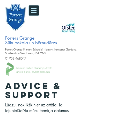
Porters Grange
Sākumskola un bērnudārzs
Porters Grange Primary School & Nursery, Lancaster Gardens,
Southend on Sea, Essex, SS1 2NS
01702 468047
Daļa no Portico akadēmijas trasta.
atverot durvis, atverot potenciālu
ADVICE &
SUPPORT
Lūdzu, noklikšķiniet uz attēla, lai
lejupielādētu mūsu termiņa datumus