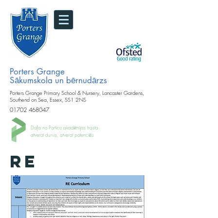
Porters Grange
Sākumskola un bērnudārzs
Porters Grange Primary School & Nursery, Lancaster Gardens,
Southend on Sea, Essex, SS1 2NS
01702 468047
Daļa no Portico akadēmijas trasta.
atverot durvis, atverot potenciālu
RE