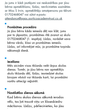
Ja jums ir kādi jautājumi vai neskaidrības par jūsu
bērna apmeklēšanu, lūdzu, nevilcinieties sazināties
ar Miss S Irvin, apmeklētāju amatpersonu pa tālruni
01702468047
vai sūtot e-pastu:
attendance@pgps.porticoacademytrust.co.uk
Prombūtnes procedūra
Ja jūsu bērns kāda iemesla dēļ nav klāt, jums
par to jāpaziņo, prombūtnes rītā zvanot uz skolu
01702468047 (1
. iespēja). Lūdzu, norādiet sava
bērna vārdu, klasi un prombūtnes iemeslu.
Lūdzu, arī informējiet mūs, ja prombūtne turpinās
nākamajā dienā.
Iecelšana
Mēs aicinām visas tikšanās veikt ārpus skolas
dienas. Tomēr, ja jūsu bērns nav apmeklējis
skolu tikšanās dēļ, lūdzu, iesniedziet skolas
birojam vēstuli vai tikšanās karti, lai prombūtni
varētu attiecīgi reģistrēt.
Novēlotība dienas sākumā
Kad bērns skolas dienas sākumā ierodas
vēlu, tas ļoti traucē viņu un klasesbiedru
mācīšanos. Lūdzu, pārliecinieties, ka jūsu