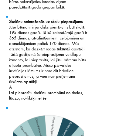
bērns nekavējoties ierodas viņam
paredzētajā gada grupas laikā.
Skolēnu neierašanās uz skolu pieprasījums
Jūsu bērnam ir juridisks pienākums būt skolā
195 dienas gadā. Tā kā kalendārajā gadā ir
365 dienas, atvaļinājumiem, ceļojumiem un
apmeklējumiem paliek 170 dienas. Mēs
atzīstam, ka dažkārt rodas ārkārtēji apstākļi.
Tādā gadījumā šo pieprasījuma veidlapu
izmanto, lai pieprasītu, lai jūsu bērnam būtu
atļauta prombūtne. Mūsu pārvaldes
institūcijas lēmums ir noraidīt brīvdienu
pieprasījumus, ja vien nav pieņemami
ārkārtas apstākļi
A
Lai pieprasītu skolēnu prombūtni no skolas,
lūdzu,
noklikšķiniet šeit