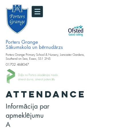
Porters Grange
Sākumskola un bērnudārzs
Porters Grange Primary School & Nursery, Lancaster Gardens,
Southend on Sea, Essex, SS1 2NS
01702 468047
Daļa no Portico akadēmijas trasta.
atverot durvis, atverot potenciālu
ATTENDANCE
Informācija par
apmeklējumu
A