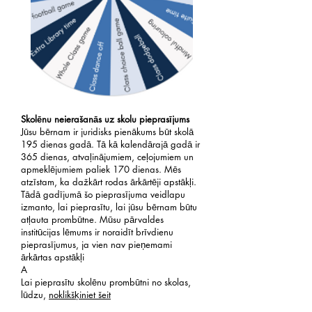
Skolēnu neierašanās uz skolu pieprasījums
Jūsu bērnam ir juridisks pienākums būt skolā
195 dienas gadā. Tā kā kalendārajā gadā ir
365 dienas, atvaļinājumiem, ceļojumiem un
apmeklējumiem paliek 170 dienas. Mēs
atzīstam, ka dažkārt rodas ārkārtēji apstākļi.
Tādā gadījumā šo pieprasījuma veidlapu
izmanto, lai pieprasītu, lai jūsu bērnam būtu
atļauta prombūtne. Mūsu pārvaldes
institūcijas lēmums ir noraidīt brīvdienu
pieprasījumus, ja vien nav pieņemami
ārkārtas apstākļi
A
Lai pieprasītu skolēnu prombūtni no skolas,
lūdzu,
noklikšķiniet šeit