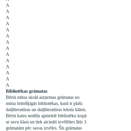
A
A
A
A
A
A
A
A
A
A
A
A
A
A
Bibliotēkas grāmatas
Bērni mūsu skolā aizņemas grāmatas no
mūsu brīnišķīgās bibliotēkas, kurā ir plašs
daiļliteratūras un daiļliteratūras tekstu klāsts.
Bērni katru nedēļu apmeklē bibliotēku kopā
ar savu klasi un tiek aicināti izvēlēties līdz 3
grāmatām pēc savas izvēles. Šīs grāmatas