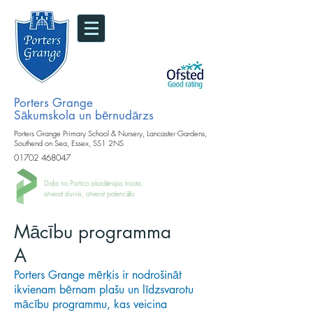
Porters Grange
Sākumskola un bērnudārzs
Porters Grange Primary School & Nursery, Lancaster Gardens,
Southend on Sea, Essex, SS1 2NS
01702 468047
Daļa no Portico akadēmijas trasta.
atverot durvis, atverot potenciālu
Mācību programma
A
Porters Grange mērķis ir nodrošināt
ikvienam bērnam plašu un līdzsvarotu
mācību programmu, kas veicina