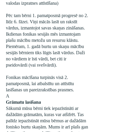
valodas izpratnes attīstīšana)
Pēc tam bērni 1. pamatposmā progresē no 2.
līdz 6. fāzei. Viņi mācās lasīt un rakstīt
vārdus, izmantojot savas skaņas zināšanas.
Ikdienas fonikas sesijās mēs izmantojam
plašu mācību metožu un resursu klāstu.
Piemēram, 1. gadā burtu un skaņu mācību
sesijās bērniem tiks lūgts lasīt vārdus. Daži
no vārdiem ir īsti vārdi, bet citi ir
pseidovārdi (vai svešvārdi).
Fonikas mācīšana turpinās visā 2.
pamatposmā, lai atbalstītu un attīstītu
lasīšanas un pareizrakstības prasmes.
A
Grāmatu lasīšana
Sākumā mūsu bērni tiek iepazīstināti ar
dažādām grāmatām, kuras var atšifrēt. Tas
palīdz iepazīstināt mūsu bērnus ar dažādām
fonisko burtu skaņām. Mums ir arī plašs gan