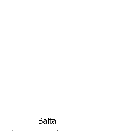
Pelē
ks
sar
kan
s
apelsīn
s
Balta