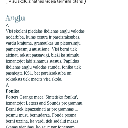
Visu skolu zinātnes vidēja termiņa plāns
Angļu
A
Visi skolēni piedalās ikdienas angļu valodas
nodarbībā, kuras centrā ir pareizrakstības,
vārdu krājuma, gramatikas un pieturzīmju
pamatprasmju attīstīšana. Visi bērni tiek
aicināti rakstīt patstāvīgi, bieži kā stimulu
izmantojot labi zināmus stāstus. Papildus
ikdienas angļu valodas stundai fonika tiek
pasniegta KS1, bet pareizrakstība un
rokraksts tiek mācīts visā skolā.
A
Fonika
Porters Grange māca 'Sintētisko foniku',
izmantojot Letters and Sounds programmu.
Bērni tiek iepazīstināti ar programmas 1.
posmu mūsu bērnudārzā. Fonda posmā
bērni uzzina, ka vārdi tiek sadalīti mazās
skaņas vienībās, ko sauc par fonēmām. 1.