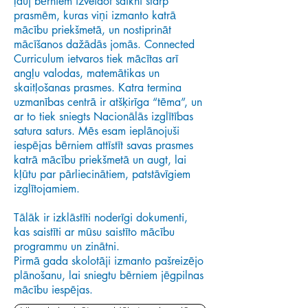
ļauj bērniem izveidot saikni starp
prasmēm, kuras viņi izmanto katrā
mācību priekšmetā, un nostiprināt
mācīšanos dažādās jomās. Connected
Curriculum ietvaros tiek mācītas arī
angļu valodas, matemātikas un
skaitļošanas prasmes. Katra termina
uzmanības centrā ir atšķirīga “tēma”, un
ar to tiek sniegts Nacionālās izglītības
satura saturs. Mēs esam ieplānojuši
iespējas bērniem attīstīt savas prasmes
katrā mācību priekšmetā un augt, lai
kļūtu par pārliecinātiem, patstāvīgiem
izglītojamiem.
Tālāk ir izklāstīti noderīgi dokumenti,
kas saistīti ar mūsu saistīto mācību
programmu un zinātni.
Pirmā gada skolotāji izmanto pašreizējo
plānošanu, lai sniegtu bērniem jēgpilnas
mācību iespējas.