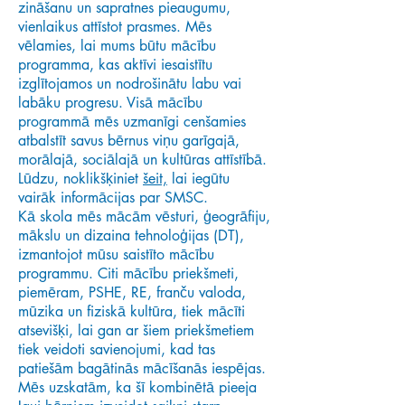
zināšanu un sapratnes pieaugumu,
vienlaikus attīstot prasmes. Mēs
vēlamies, lai mums būtu mācību
programma, kas aktīvi iesaistītu
izglītojamos un nodrošinātu labu vai
labāku progresu. Visā mācību
programmā mēs uzmanīgi cenšamies
atbalstīt savus bērnus viņu garīgajā,
morālajā, sociālajā un kultūras attīstībā.
Lūdzu, noklikšķiniet
šeit,
lai iegūtu
vairāk informācijas par SMSC.
Kā skola mēs mācām vēsturi, ģeogrāfiju,
mākslu un dizaina tehnoloģijas (DT),
izmantojot mūsu saistīto mācību
programmu. Citi mācību priekšmeti,
piemēram, PSHE, RE, franču valoda,
mūzika un fiziskā kultūra, tiek mācīti
atsevišķi, lai gan ar šiem priekšmetiem
tiek veidoti savienojumi, kad tas
patiešām bagātinās mācīšanās iespējas.
Mēs uzskatām, ka šī kombinētā pieeja