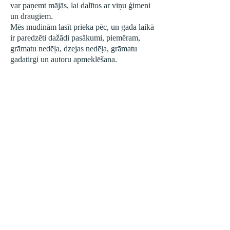
var paņemt mājās, lai dalītos ar viņu ģimeni
un draugiem.
Mēs mudinām lasīt prieka pēc, un gada laikā
ir paredzēti dažādi pasākumi, piemēram,
grāmatu nedēļa, dzejas nedēļa, grāmatu
gadatirgi un autoru apmeklēšana.
Pirmajos
gados
1.
gads
2.