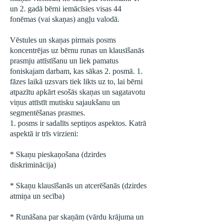
un 2. gadā bērni iemācīsies visas 44
fonēmas (vai skaņas) angļu valodā.
Vēstules un skaņas pirmais posms
koncentrējas uz bērnu runas un klausīšanās
prasmju attīstīšanu un liek pamatus
foniskajam darbam, kas sākas 2. posmā. 1.
fāzes laikā uzsvars tiek likts uz to, lai bērni
atpazītu apkārt esošās skaņas un sagatavotu
viņus attīstīt mutisku sajaukšanu un
segmentēšanas prasmes.
1. posms ir sadalīts septiņos aspektos. Katrā
aspektā ir trīs virzieni:
* Skaņu pieskaņošana (dzirdes
diskriminācija)
* Skaņu klausīšanās un atcerēšanās (dzirdes
atmiņa un secība)
* Runāšana par skaņām (vārdu krājuma un