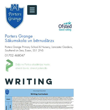
Porters Grange
Sākumskola un bērnudārzs
Porters Grange Primary School & Nursery, Lancaster Gardens,
Southend on Sea, Essex, SS1 2NS
01702 468047
Daļa no Portico akadēmijas trasta.
atverot durvis, atverot potenciālu
WRITING