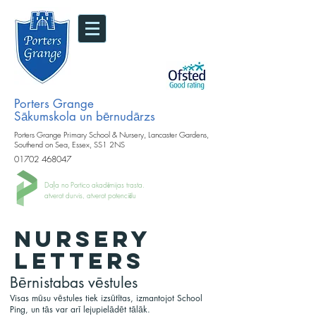
Porters Grange
Sākumskola un bērnudārzs
Porters Grange Primary School & Nursery, Lancaster Gardens,
Southend on Sea, Essex, SS1 2NS
01702 468047
Daļa no Portico akadēmijas trasta.
atverot durvis, atverot potenciālu
NURSERY
LETTERS
Bērnistabas vēstules
Visas mūsu vēstules tiek izsūtītas, izmantojot School
Ping, un tās var arī lejupielādēt tālāk.