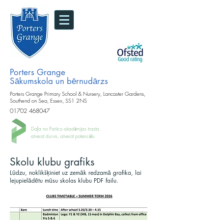
Porters Grange
Sākumskola un bērnudārzs
Porters Grange Primary School & Nursery, Lancaster Gardens,
Southend on Sea, Essex, SS1 2NS
01702 468047
Daļa no Portico akadēmijas trasta.
atverot durvis, atverot potenciālu
Skolu klubu grafiks
Lūdzu, noklikšķiniet uz zemāk redzamā grafika, lai
lejupielādētu mūsu skolas klubu PDF failu.